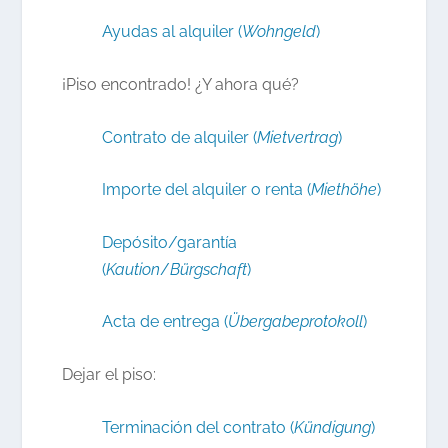
Ayudas al alquiler (
Wohngeld
)
¡Piso encontrado! ¿Y ahora qué?
Contrato de alquiler (
Mietvertrag
)
Importe del alquiler o renta (
Miethöhe
)
Depósito/garantía
(
Kaution
/
Bürgschaft
)
Acta de entrega (
Übergabeprotokoll
)
Dejar el piso:
Terminación del contrato (
Kündigung
)