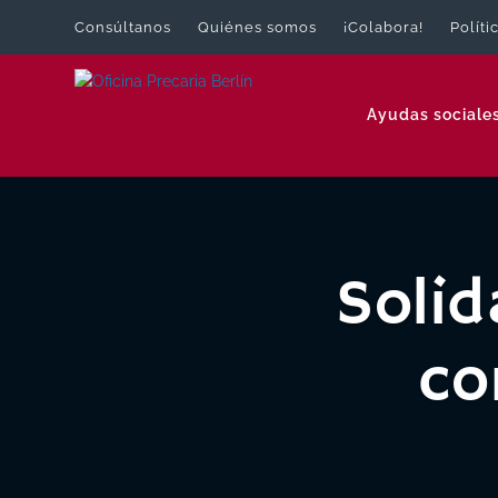
Consúltanos
Quiénes somos
¡Colabora!
Políti
Ayudas sociale
Soli
co