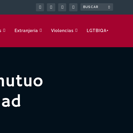
s
Extranjería
Violencias
LGTBIQA+
mutuo
dad