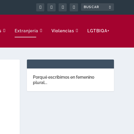
s
Extranjería
Violencias
LGTBIQA+
Porqué escribimos en femenino
plural...