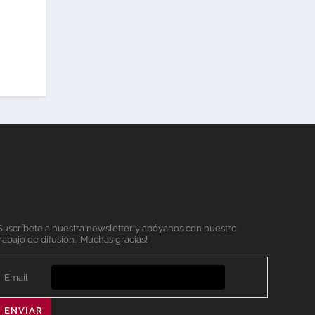
Suscríbete a nuestra newsletter y apóyanos con nuestro
rabajo de difusión. ¡Muchas gracias!
Email
ENVIAR