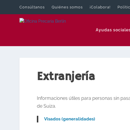
Consúltanos
Quiénes somos
¡Colabora!
Políti
Ayudas sociale
Extranjería
Informaciones útiles para personas sin pa
de Suiza.
Visados (generalidades)