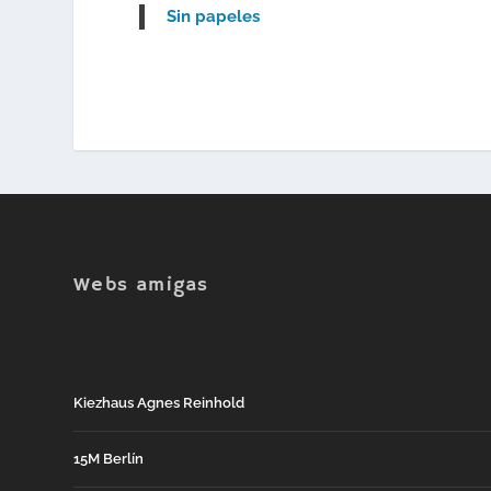
Sin papeles
Webs amigas
Kiezhaus Agnes Reinhold
15M Berlín