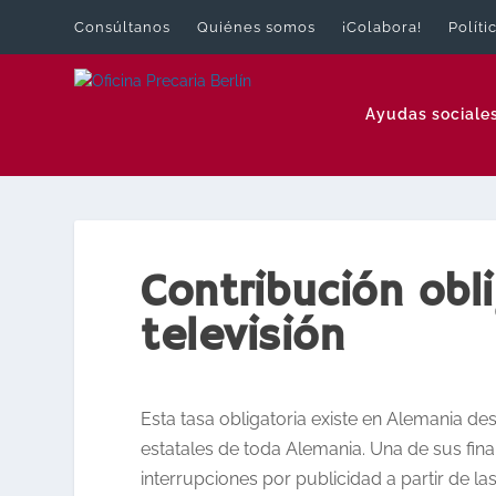
Consúltanos
Quiénes somos
¡Colabora!
Políti
Ayudas sociale
Contribución obli
televisión
Esta tasa obligatoria existe en Alemania des
estatales de toda Alemania. Una de sus fina
interrupciones por publicidad a partir de las