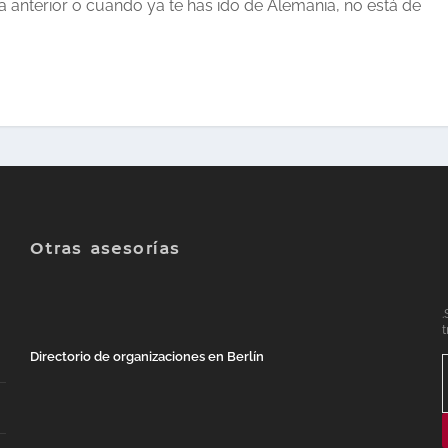
a anterior o cuando ya te has ido de Alemania, no está de
Otras asesorías
.
t
Directorio de organizaciones en Berlín