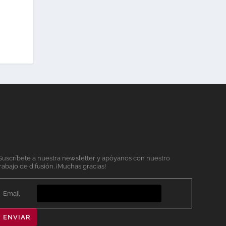
Suscríbete a nuestra newsletter y apóyanos con nuestro
rabajo de difusión. ¡Muchas gracias!
Email
ENVIAR