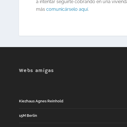
a intentar seguirte cobrando en una viviend
más
comunicárselo aquí
.
Webs amigas
Kiezhaus Agnes Reinhold
15M Berlín