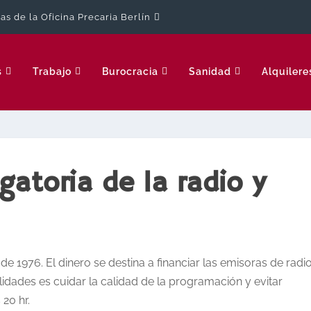
cas de la Oficina Precaria Berlín
s
Trabajo
Burocracia
Sanidad
Alquilere
gatoria de la radio y
de 1976. El dinero se destina a financiar las emisoras de radi
lidades es cuidar la calidad de la programación y evitar
 20 hr.