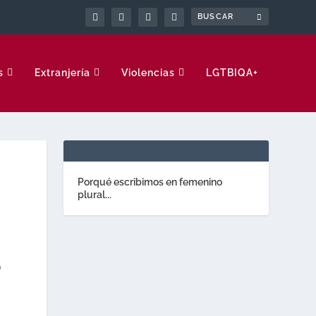
s
Extranjería
Violencias
LGTBIQA+
Porqué escribimos en femenino
plural...
o