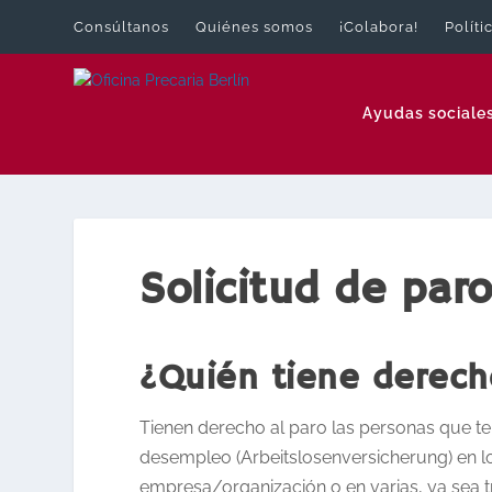
Consúltanos
Quiénes somos
¡Colabora!
Políti
Ayudas sociale
Solicitud de paro
¿Quién tiene derech
Tienen derecho al paro las personas que t
desempleo (Arbeitslosenversicherung) en l
empresa/organización o en varias, ya sea t