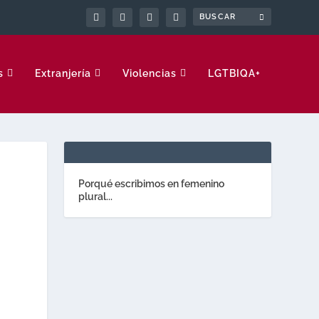
s
Extranjería
Violencias
LGTBIQA+
Porqué escribimos en femenino
plural...