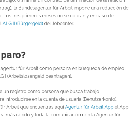
trabajo, o si firma un contrato de terminación de la relación
trag), la Bundesagentur für Arbeit impone una reducción de
o. Los tres primeros meses no se cobran y en caso de
el
ALG II (Bürgergeld)
del Jobcenter.
 paro?
esagentur für Arbeit como persona en búsqueda de empleo
LG I (Arbeitslosengeld beantragen).
e un registro como persona que busca trabajo
ra introducirse en la cuenta de usuaria (Benutzerkonto).
für Arbeit que encuentras aquí
Agentur für Arbeit App
el App
 sea más rápido y toda la comunicación con la Agentur für