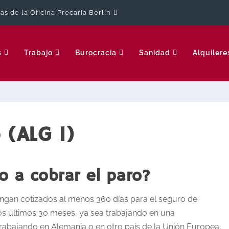
cas de la Oficina Precaria Berlín
s
Trabajo
Burocracia
Sanidad
Alquilere
 (ALG I)
o a cobrar el paro?
engan cotizados al menos
360 días para el seguro de
os últimos 30 meses, ya sea trabajando en una
rabajando en Alemania o en otro país de la Unión Europea,