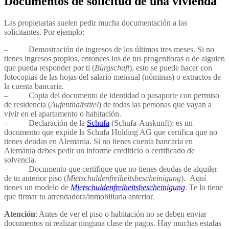
Documentos de solicitud de una vivienda
Las propietarias suelen pedir mucha documentación a las
solicitantes. Por ejemplo:
– Demostración de ingresos de los últimos tres meses. Si no
tienes ingresos propios, entonces los de tus progenitoras o de alguien
que pueda responder por ti (
Bürgschaft
), esto se puede hacer con
fotocopias de las hojas del salario mensual (nóminas) o extractos de
la cuenta bancaria.
– Copia del documento de identidad o pasaporte con permiso
de residencia (
Aufenthaltstitel
) de todas las personas que vayan a
vivir en el apartamento o habitación.
– Declaración de la
Schufa
(Schufa-Auskunft): es un
documento que expide la Schufa Holding AG que certifica que no
tienes deudas en Alemania. Si no tienes cuenta bancaria en
Alemania debes pedir un informe crediticio o certificado de
solvencia.
– Documento que certifique que no tienes deudas de alquiler
de tu anterior piso (
Mietschuldenfreiheitsbescheinigung
). Aquí
tienes un modelo de
Mietschuldenfreiheitsbescheinigung
. Te lo tiene
que firmar tu arrendadora/inmobiliaria anterior.
Atención
: Antes de ver el piso o habitación no se deben enviar
documentos ni realizar ninguna clase de pagos. Hay muchas estafas