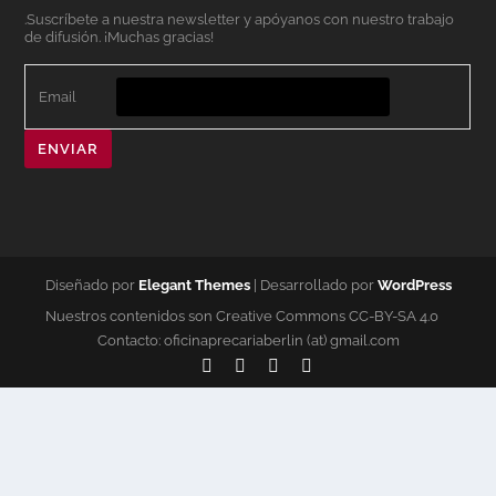
.Suscríbete a nuestra newsletter y apóyanos con nuestro trabajo
de difusión. ¡Muchas gracias!
Email
ENVIAR
Diseñado por
Elegant Themes
| Desarrollado por
WordPress
Nuestros contenidos son Creative Commons CC-BY-SA 4.0
Contacto: oficinaprecariaberlin (at) gmail.com