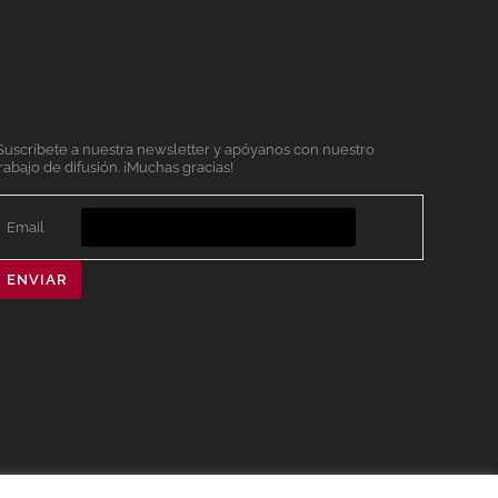
Suscríbete a nuestra newsletter y apóyanos con nuestro
rabajo de difusión. ¡Muchas gracias!
Email
ENVIAR