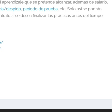
 el aprendizaje que se pretende alcanzar, además de salario,
cia/despido
,
periodo de prueba
, etc. Solo así se podrán
trato si se desea finalizar las prácticas antes del tiempo
e/
/