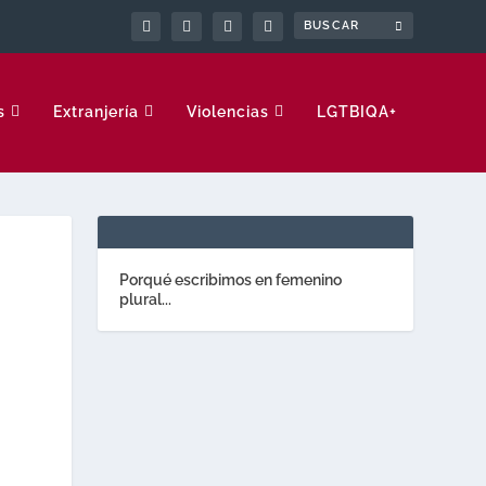
s
Extranjería
Violencias
LGTBIQA+
Porqué escribimos en femenino
plural...