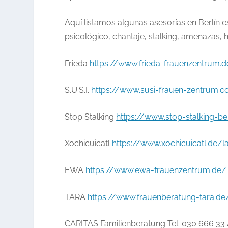
Aquí listamos algunas asesorías en Berlín 
psicológico, chantaje, stalking, amenazas, 
Frieda
https://www.frieda-frauenzentrum.
S.U.S.I.
https://www.susi-frauen-zentrum.
Stop Stalking
https://www.stop-stalking-b
Xochicuicatl
https://www.xochicuicatl.de/
EWA
https://www.ewa-frauenzentrum.de/
TARA
https://www.frauenberatung-tara.de
CARITAS Familienberatung
Tel. 030 666 33