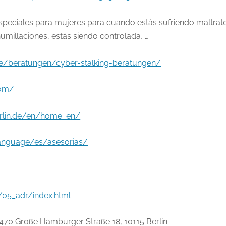
especiales para mujeres para cuando estás sufriendo maltrat
humillaciones, estás siendo controlada, …
de/beratungen/cyber-stalking-beratungen/
com/
erlin.de/en/home_en/
language/es/asesorias/
/05_adr/index.html
 470 Große Hamburger Straße 18, 10115 Berlin