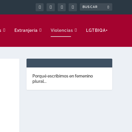
s
Extranjería
Violencias
LGTBIQA+
Porqué escribimos en femenino
plural...