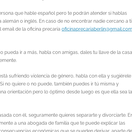
ersona que hable español pero te podrán atender si hablas
 alemán o inglés. En caso de no encontrar nadie cercano a ti
 email de la oficina precaria
oficinaprecariaberlin@gmail.co
do pueda ir a más, habla con amigas, dales tu llave de la casa
temente.
tá sufriendo violencia de género, habla con ella y sugiérele
. Si no quiere o no puede, también puedes ir tú misma y
na orientación pero lo óptimo desde luego es que ella sea l
 casada con él, seguramente quieres separarte y divorciarte. E
amente a una abogada de familia que te puede explicar las
as consecuencias económicas que se pueden derivar, aparte d