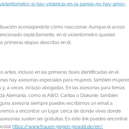
iolentometro-si-hay-violencia-en-la-pareja-no-hay-amor-
 situación aconsejándote cómo reaccionar. Aunque el acoso
 mencionado explícitamente, en el violentómetro quedan
as primeras etapas descritas en él.
antes, incluso en las primeras fases identificadas en el
anas hay asesorías especiales para mujeres, también mujere
s y, a veces, incluso abogadas. En las asesorías para temas
oda Alemania, como el AWO, Caritas o Diakonie, también
guna asesoría siempre puedes escribirnos un email a
remos a encontrar un lugar cerca de donde vives donde
sesorías suelen ser gratuitas. En este link puedes encontrar
postal
https://www.frauen-gegen-gewalt.de/en/