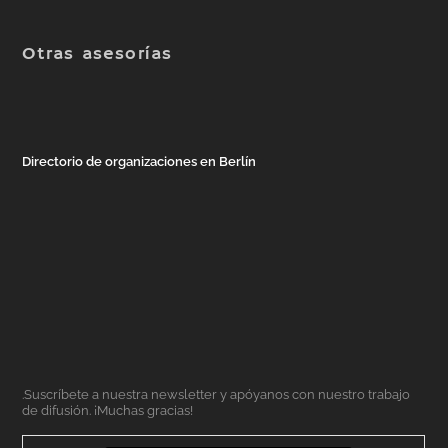
Otras asesorías
Directorio de organizaciones en Berlín
.Suscríbete a nuestra newsletter y apóyanos con nuestro trabajo
de difusión. ¡Muchas gracias!