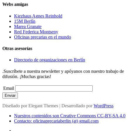
Webs amigas
Kiezhaus Agnes Reinhold
15M Berlín
Marea Granate
Red Federica Montseny
Oficinas precarias en el mundo
Otras asesorías
Directorio de organizaciones en Berlín
.Suscríbete a nuestra newsletter y apóyanos con nuestro trabajo de
difusión. ¡Muchas gracias!
Email
Enviar
Diseñado por
Elegant Themes
| Desarrollado por
WordPress
Nuestros contenidos son Creative Commons CC-BY-SA 4.0
Contacto: oficinaprecariaberlin (at) gmail.com