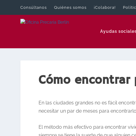
Consúltanos
Quiénes somos
¡Colabora!
Políti
Ayudas sociale
Cómo encontrar 
En las ciudades grandes no es fácil encontr
necesitar un par de meses para encontrarlo
El método más efectivo para encontrar viv
siempre se tiene la suerte de que alguien 