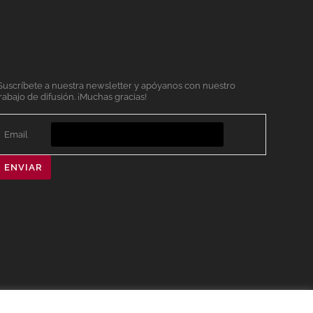
Suscríbete a nuestra newsletter y apóyanos con nuestro
rabajo de difusión. ¡Muchas gracias!
Email
ENVIAR