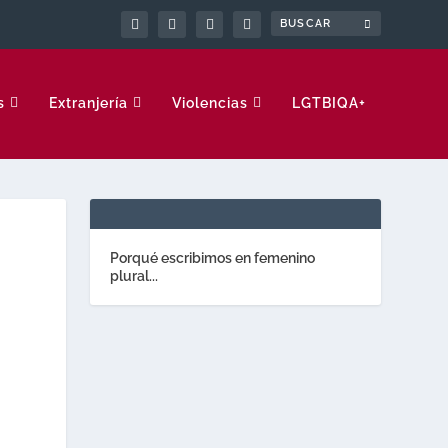
s
Extranjería
Violencias
LGTBIQA+
Porqué escribimos en femenino
plural...