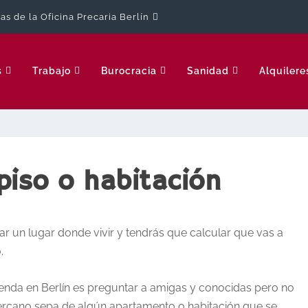
cas de la Oficina Precaria Berlín
s
Trabajo
Burocracia
Sanidad
Alquilere
piso o habitación
ar un lugar donde vivir y tendrás que calcular que vas a
.
ienda en Berlín es preguntar a amigas y conocidas pero no
cercano sepa de algún apartamento o habitación que se