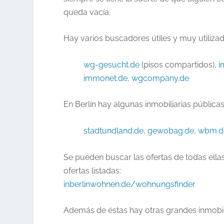
queda vacía.
Hay varios buscadores útiles y muy utilizad
wg-gesucht.de
(pisos compartidos),
i
immonet.de
,
wgcompany.de
En Berlín hay algunas inmobiliarias pública
stadtundland.de
,
gewobag.de
,
wbm.d
Se pueden buscar las ofertas de todas ellas
ofertas listadas:
inberlinwohnen.de/wohnungsfinder
Además de éstas hay otras grandes inmobil