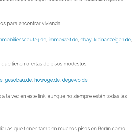
os para encontrar vivienda:
mmobilienscout24.de
,
immowelt.de
,
ebay-kleinanzeigen.de
,
s que tienen ofertas de pisos modestos:
e
,
gesobau.de
,
howoge.de
,
degewo.de
 a la vez en este link, aunque no siempre están todas las
iarias que tienen también muchos pisos en Berlín como: