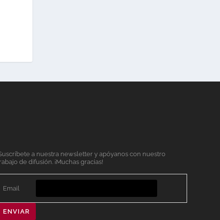
Suscríbete a nuestra newsletter y apóyanos con nuestro
rabajo de difusión. ¡Muchas gracias!
Email
ENVIAR