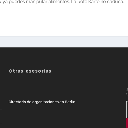
) y ya puedes manipular alimentos. La Rote Karte no caduca.
Otras asesorías
.
t
Directorio de organizaciones en Berlín