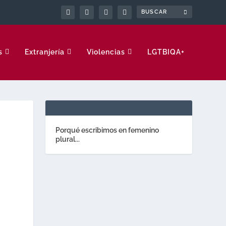
s
Extranjería
Violencias
LGTBIQA+
Porqué escribimos en femenino
plural...