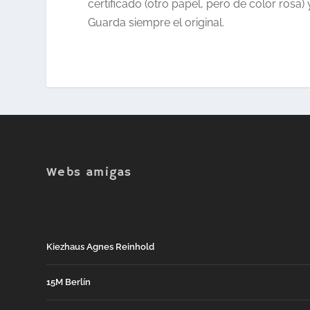
certificado (otro papel, pero de color rosa
Guarda siempre el original.
Webs amigas
Kiezhaus Agnes Reinhold
15M Berlín