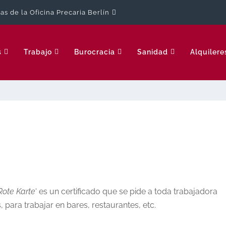
cas de la Oficina Precaria Berlín
s
Trabajo
Burocracia
Sanidad
Alquilere
Rote Karte
‘ es un certificado que se pide a toda trabajadora
 para trabajar en bares, restaurantes, etc.