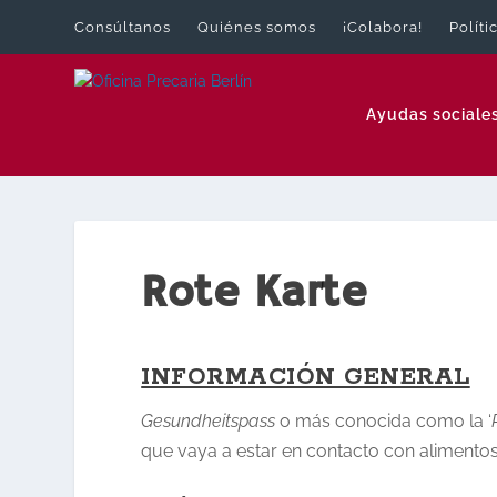
Consúltanos
Quiénes somos
¡Colabora!
Políti
Ayudas sociale
Rote Karte
INFORMACIÓN GENERAL
Gesundheitspass
o más conocida como la ‘
que vaya a estar en contacto con alimentos,