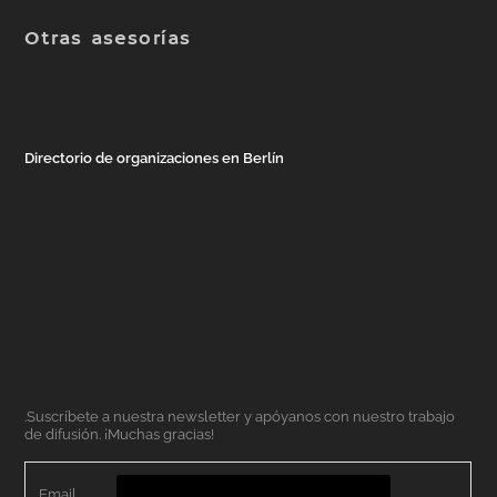
Otras asesorías
Directorio de organizaciones en Berlín
.Suscríbete a nuestra newsletter y apóyanos con nuestro trabajo
de difusión. ¡Muchas gracias!
Email