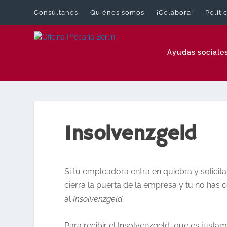
Consúltanos
Quiénes somos
¡Colabora!
Políti
Ayudas sociale
Insolvenzgeld
Si tu empleadora entra en quiebra y solicit
cierra la puerta de la empresa y tu no has 
al
Insolvenzgeld.
Para recibir el Insolvenzgeld, que es justa