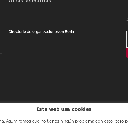
Otras asesorías
.
t
Directorio de organizaciones en Berlín
Esta web usa cookies
Nuestros contenidos son Creative Commons CC-BY-SA 4.0
Co
aria. Asumiremos que no tienes ningún problema con esto, pero pu