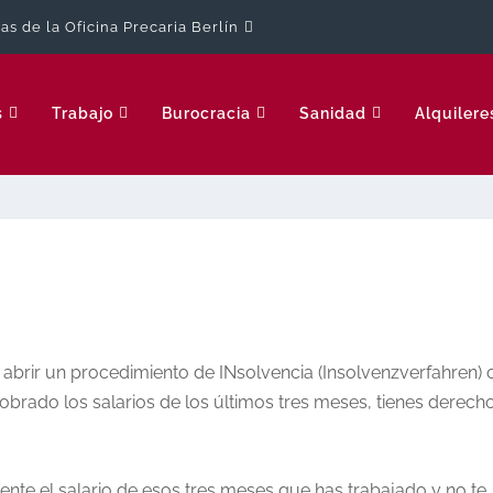
cas de la Oficina Precaria Berlín
s
Trabajo
Burocracia
Sanidad
Alquilere
a abrir un procedimiento de INsolvencia (Insolvenzverfahren) 
cobrado los salarios de los últimos tres meses, tienes derech
mente el salario de esos tres meses que has trabajado y no te