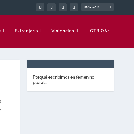
s
Extranjería
Violencias
LGTBIQA+
Porqué escribimos en femenino
plural...
o
o