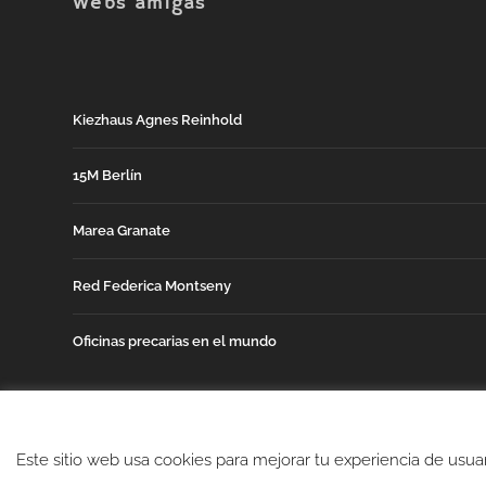
Webs amigas
Kiezhaus Agnes Reinhold
15M Berlín
Marea Granate
Red Federica Montseny
Oficinas precarias en el mundo
Este sitio web usa cookies para mejorar tu experiencia de usu
Diseñado por
Elegant Themes
| Desarrollado por
WordPress