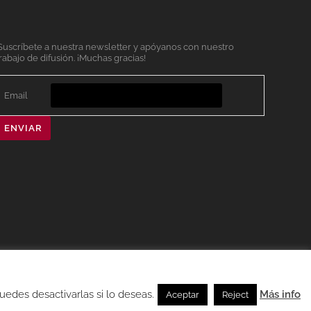
Suscríbete a nuestra newsletter y apóyanos con nuestro
rabajo de difusión. ¡Muchas gracias!
Email
ENVIAR
ntacto: oficinaprecariaberlin (at) gmail.com
edes desactivarlas si lo deseas.
Más info
Aceptar
Reject