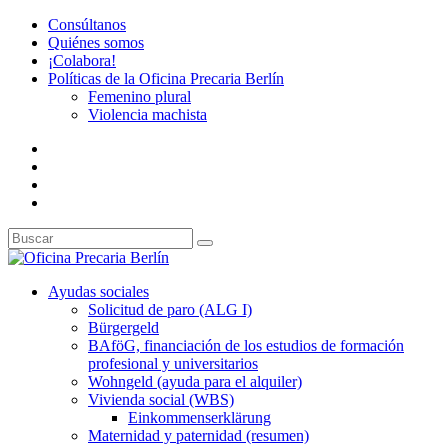
Consúltanos
Quiénes somos
¡Colabora!
Políticas de la Oficina Precaria Berlín
Femenino plural
Violencia machista
Ayudas sociales
Solicitud de paro (ALG I)
Bürgergeld
BAföG, financiación de los estudios de formación
profesional y universitarios
Wohngeld (ayuda para el alquiler)
Vivienda social (WBS)
Einkommenserklärung
Maternidad y paternidad (resumen)