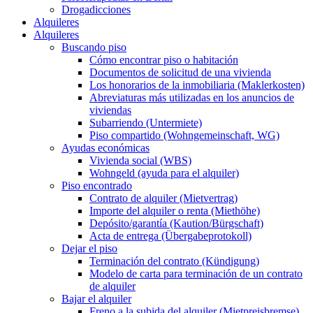
Drogadicciones
Alquileres
Alquileres
Buscando piso
Cómo encontrar piso o habitación
Documentos de solicitud de una vivienda
Los honorarios de la inmobiliaria (Maklerkosten)
Abreviaturas más utilizadas en los anuncios de
viviendas
Subarriendo (Untermiete)
Piso compartido (Wohngemeinschaft, WG)
Ayudas económicas
Vivienda social (WBS)
Wohngeld (ayuda para el alquiler)
Piso encontrado
Contrato de alquiler (Mietvertrag)
Importe del alquiler o renta (Miethöhe)
Depósito/garantía (Kaution/Bürgschaft)
Acta de entrega (Übergabeprotokoll)
Dejar el piso
Terminación del contrato (Kündigung)
Modelo de carta para terminación de un contrato
de alquiler
Bajar el alquiler
Freno a la subida del alquiler (Mietpreisbremse)