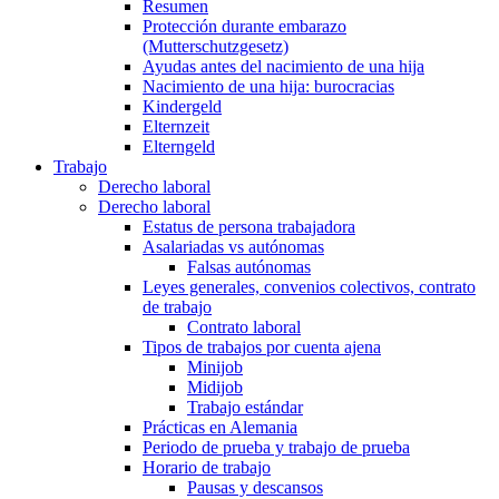
Resumen
Protección durante embarazo
(Mutterschutzgesetz)
Ayudas antes del nacimiento de una hija
Nacimiento de una hija: burocracias
Kindergeld
Elternzeit
Elterngeld
Trabajo
Derecho laboral
Derecho laboral
Estatus de persona trabajadora
Asalariadas vs autónomas
Falsas autónomas
Leyes generales, convenios colectivos, contrato
de trabajo
Contrato laboral
Tipos de trabajos por cuenta ajena
Minijob
Midijob
Trabajo estándar
Prácticas en Alemania
Periodo de prueba y trabajo de prueba
Horario de trabajo
Pausas y descansos