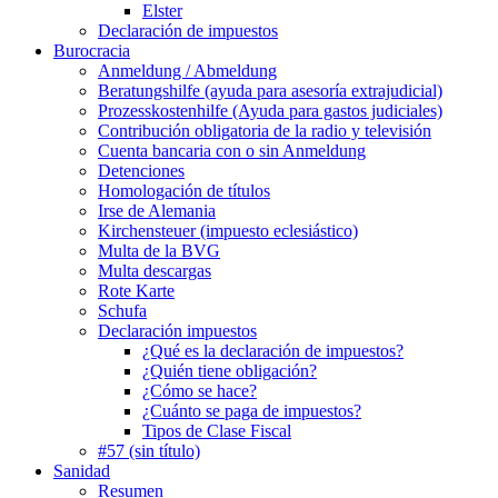
Elster
Declaración de impuestos
Burocracia
Anmeldung / Abmeldung
Beratungshilfe (ayuda para asesoría extrajudicial)
Prozesskostenhilfe (Ayuda para gastos judiciales)
Contribución obligatoria de la radio y televisión
Cuenta bancaria con o sin Anmeldung
Detenciones
Homologación de títulos
Irse de Alemania
Kirchensteuer (impuesto eclesiástico)
Multa de la BVG
Multa descargas
Rote Karte
Schufa
Declaración impuestos
¿Qué es la declaración de impuestos?
¿Quién tiene obligación?
¿Cómo se hace?
¿Cuánto se paga de impuestos?
Tipos de Clase Fiscal
#57 (sin título)
Sanidad
Resumen