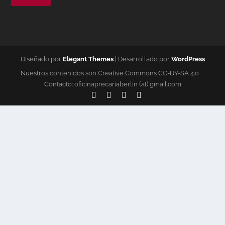
Diseñado por
Elegant Themes
| Desarrollado por
WordPress
Nuestros contenidos son Creative Commons CC-BY-SA 4.0
Contacto: oficinaprecariaberlin (at) gmail.com