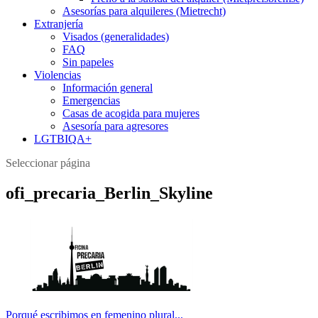
Asesorías para alquileres (Mietrecht)
Extranjería
Visados (generalidades)
FAQ
Sin papeles
Violencias
Información general
Emergencias
Casas de acogida para mujeres
Asesoría para agresores
LGTBIQA+
Seleccionar página
ofi_precaria_Berlin_Skyline
Porqué escribimos en femenino plural...