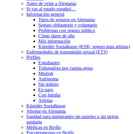
Antes de venir a Alemania
Si vas al estado español…
Información general
Tipos de seguros en Alemania
Seguro obligatorio y voluntario
Problemas con seguro público
Cómo darse de alta
Más información
Künstler Sozialkasse (KSK, seguro para artistas)
Enfermedades de transmisión sexual (ETS)
Perfiles
Estudiantes
Trabajadora por cuenta ajena
Minijob
Autónoma
Sin trabajo
En paro
Con familia
Artistas
Künstler Sozialkasse
Abortar en Alemania
Sanidad para inmigrantes sin papeles o sin tarjeta
sanitaria
Médicas en Berlín
Psicoterapeutas en Berlín