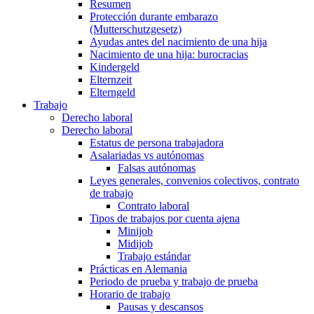
Resumen
Protección durante embarazo
(Mutterschutzgesetz)
Ayudas antes del nacimiento de una hija
Nacimiento de una hija: burocracias
Kindergeld
Elternzeit
Elterngeld
Trabajo
Derecho laboral
Derecho laboral
Estatus de persona trabajadora
Asalariadas vs autónomas
Falsas autónomas
Leyes generales, convenios colectivos, contrato
de trabajo
Contrato laboral
Tipos de trabajos por cuenta ajena
Minijob
Midijob
Trabajo estándar
Prácticas en Alemania
Periodo de prueba y trabajo de prueba
Horario de trabajo
Pausas y descansos