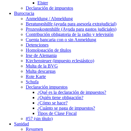
Elster
Declaración de impuestos
Burocracia
Anmeldung / Abmeldung
Beratungshilfe (ayuda para asesoría extrajudicial)
Prozesskostenhilfe (Ayuda para gastos judiciales)
Contribución obligatoria de la radio y televisión
Cuenta bancaria con o sin Anmeldung
Detenciones
Homologación de títulos
Irse de Alemania
Kirchensteuer (impuesto eclesiástico)
Multa de la BVG
Multa descargas
Rote Karte
Schufa
Declaración impuestos
¿Qué es la declaración de impuestos?
¿Quién tiene obligación?
¿Cómo se hace?
¿Cuánto se paga de impuestos?
Tipos de Clase Fiscal
#57 (sin título)
Sanidad
Resumen