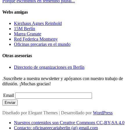
Porqué escribimos en femenino plural...
Webs amigas
Kiezhaus Agnes Reinhold
15M Berlín
Marea Granate
Red Federica Montseny
Oficinas precarias en el mundo
Otras asesorías
Directorio de organizaciones en Berlín
.Suscríbete a nuestra newsletter y apóyanos con nuestro trabajo de
difusión. ¡Muchas gracias!
Email
Enviar
Diseñado por
Elegant Themes
| Desarrollado por
WordPress
Nuestros contenidos son Creative Commons CC-BY-SA 4.0
Contacto: oficinaprecariaberlin (at) gmail.com