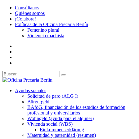
Consúltanos
Quiénes somos
¡Colabora!
Políticas de la Oficina Precaria Berlín
Femenino plural
Violencia machista
Ayudas sociales
Solicitud de paro (ALG I)
Bürgergeld
BAföG, financiación de los estudios de formación
profesional y universitarios
Wohngeld (ayuda para el alquiler)
Vivienda social (WBS)
Einkommenserklärung
Maternidad y paternidad (resumen)