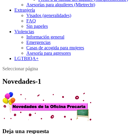
Asesorías para alquileres (Mietrecht)
Extranjería
Visados (generalidades)
FAQ
Sin papeles
Violencias
Información general
Emergencias
Casas de acogida para mujeres
Asesoría para agresores
LGTBIQA+
Seleccionar página
Novedades-1
Deja una respuesta