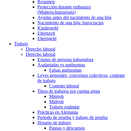
Resumen
Protección durante embarazo
(Mutterschutzgesetz)
Ayudas antes del nacimiento de una hija
Nacimiento de una hija: burocracias
Kindergeld
Elternzeit
Elterngeld
Trabajo
Derecho laboral
Derecho laboral
Estatus de persona trabajadora
Asalariadas vs autónomas
Falsas autónomas
Leyes generales, convenios colectivos, contrato
de trabajo
Contrato laboral
Tipos de trabajos por cuenta ajena
Minijob
Midijob
Trabajo estándar
Prácticas en Alemania
Periodo de prueba y trabajo de prueba
Horario de trabajo
Pausas y descansos