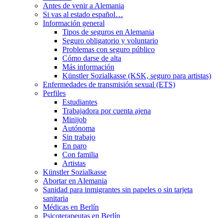
Antes de venir a Alemania
Si vas al estado español…
Información general
Tipos de seguros en Alemania
Seguro obligatorio y voluntario
Problemas con seguro público
Cómo darse de alta
Más información
Künstler Sozialkasse (KSK, seguro para artistas)
Enfermedades de transmisión sexual (ETS)
Perfiles
Estudiantes
Trabajadora por cuenta ajena
Minijob
Autónoma
Sin trabajo
En paro
Con familia
Artistas
Künstler Sozialkasse
Abortar en Alemania
Sanidad para inmigrantes sin papeles o sin tarjeta
sanitaria
Médicas en Berlín
Psicoterapeutas en Berlín