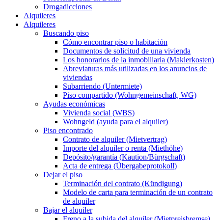
Drogadicciones
Alquileres
Alquileres
Buscando piso
Cómo encontrar piso o habitación
Documentos de solicitud de una vivienda
Los honorarios de la inmobiliaria (Maklerkosten)
Abreviaturas más utilizadas en los anuncios de
viviendas
Subarriendo (Untermiete)
Piso compartido (Wohngemeinschaft, WG)
Ayudas económicas
Vivienda social (WBS)
Wohngeld (ayuda para el alquiler)
Piso encontrado
Contrato de alquiler (Mietvertrag)
Importe del alquiler o renta (Miethöhe)
Depósito/garantía (Kaution/Bürgschaft)
Acta de entrega (Übergabeprotokoll)
Dejar el piso
Terminación del contrato (Kündigung)
Modelo de carta para terminación de un contrato
de alquiler
Bajar el alquiler
Freno a la subida del alquiler (Mietpreisbremse)