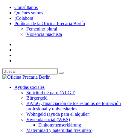
Consúltanos
Quiénes somos
¡Colabora!
Políticas de la Oficina Precaria Berlín
Femenino plural
Violencia machista
Ayudas sociales
Solicitud de paro (ALG I)
Bürgergeld
BAföG, financiación de los estudios de formación
profesional y universitarios
Wohngeld (ayuda para el alquiler)
Vivienda social (WBS)
Einkommenserklärung
Maternidad y paternidad (resumen)