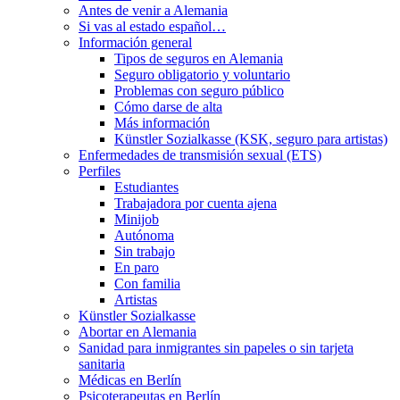
Antes de venir a Alemania
Si vas al estado español…
Información general
Tipos de seguros en Alemania
Seguro obligatorio y voluntario
Problemas con seguro público
Cómo darse de alta
Más información
Künstler Sozialkasse (KSK, seguro para artistas)
Enfermedades de transmisión sexual (ETS)
Perfiles
Estudiantes
Trabajadora por cuenta ajena
Minijob
Autónoma
Sin trabajo
En paro
Con familia
Artistas
Künstler Sozialkasse
Abortar en Alemania
Sanidad para inmigrantes sin papeles o sin tarjeta
sanitaria
Médicas en Berlín
Psicoterapeutas en Berlín