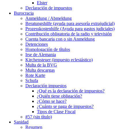
Elster
Declaración de impuestos
Burocracia
Anmeldung / Abmeldung
Beratungshilfe (ayuda para asesoría extrajudicial)
Prozesskostenhilfe (Ayuda para gastos judiciales)
Contribución obligatoria de la radio y televisión
Cuenta bancaria con o sin Anmeldung
Detenciones
Homologación de títulos
Irse de Alemania
Kirchensteuer (impuesto eclesiástico)
Multa de la BVG
Multa descargas
Rote Karte
Schufa
Declaración impuestos
¿Qué es la declaración de impuestos?
¿Quién tiene obligación?
¿Cómo se hace?
¿Cuánto se paga de impuestos?
Tipos de Clase Fiscal
#57 (sin título)
Sanidad
Resumen