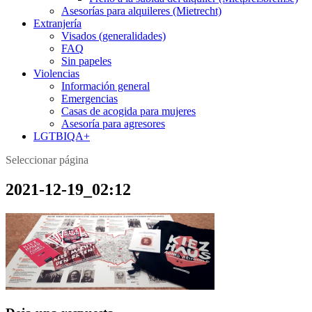
Asesorías para alquileres (Mietrecht)
Extranjería
Visados (generalidades)
FAQ
Sin papeles
Violencias
Información general
Emergencias
Casas de acogida para mujeres
Asesoría para agresores
LGTBIQA+
Seleccionar página
2021-12-19_02:12