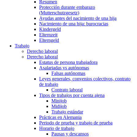
Resumen
Protección durante embarazo
(Mutterschutzgesetz)
Ayudas antes del nacimiento de una hija
Nacimiento de una hija: burocracias
Kindergeld
Elternzeit
Elterngeld
Trabajo
Derecho laboral
Derecho laboral
Estatus de persona trabajadora
Asalariadas vs autónomas
Falsas autónomas
Leyes generales, convenios colectivos, contrato
de trabajo
Contrato laboral
Tipos de trabajos por cuenta ajena
Minijob
Midijob
Trabajo estándar
Prácticas en Alemania
Periodo de prueba y trabajo de prueba
Horario de trabajo
Pausas y descansos