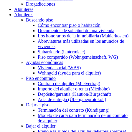
Drogadicciones
Alquileres
Alquileres
Buscando piso
Cómo encontrar piso o habitación
Documentos de solicitud de una vivienda
Los honorarios de la inmobiliaria (Maklerkosten)
Abreviaturas más utilizadas en los anuncios de
viviendas
Subarriendo (Untermiete)
Piso compartido (Wohngemeinschaft, WG)
Ayudas económicas
Vivienda social (WBS)
Wohngeld (ayuda para el alquiler)
Piso encontrado
Contrato de alquiler (Mietvertrag)
Importe del alquiler o renta (Miethöhe)
Depósito/garantía (Kaution/Bürgschaft)
Acta de entrega (Übergabeprotokoll)
Dejar el piso
Terminación del contrato (Kündigung)
Modelo de carta para terminación de un contrato
de alquiler
Bajar el alquiler
Freno a la subida del alquiler (Mietpreisbremse)