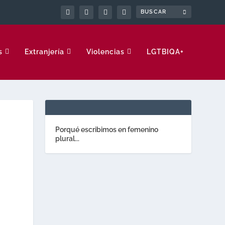
s
Extranjería
Violencias
LGTBIQA+
Porqué escribimos en femenino
plural...