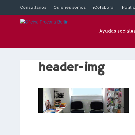
Consúltanos
Quiénes somos
¡Colabora!
Políti
Ayudas sociale
header-img