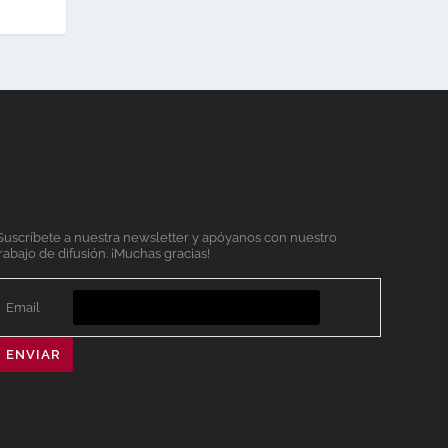
Suscríbete a nuestra newsletter y apóyanos con nuestro
rabajo de difusión. ¡Muchas gracias!
Email
ENVIAR