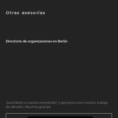
Otras asesorías
Directorio de organizaciones en Berlín
.Suscríbete a nuestra newsletter y apóyanos con nuestro trabajo
de difusión. ¡Muchas gracias!