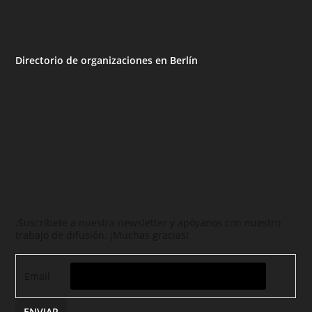
Directorio de organizaciones en Berlín
.Suscríbete a nuestra newsletter y apóyanos con nuestro
trabajo de difusión. ¡Muchas gracias!
Email
ENVIAR